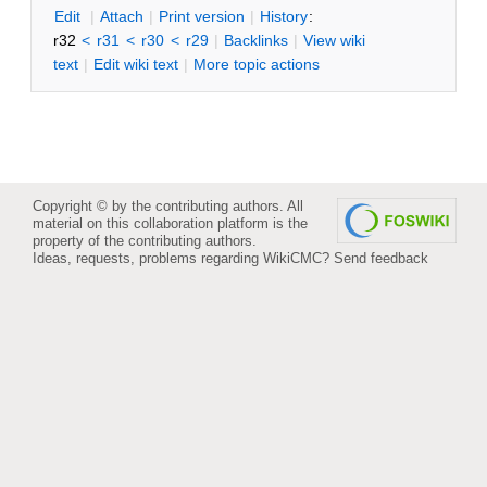
E
dit
|
A
ttach
|
P
rint version
|
H
istory
:
r32
<
r31
<
r30
<
r29
|
B
acklinks
|
V
iew wiki
text
|
Edit
w
iki text
|
M
ore topic actions
Copyright © by the contributing authors. All
material on this collaboration platform is the
property of the contributing authors.
Ideas, requests, problems regarding WikiCMC?
Send feedback