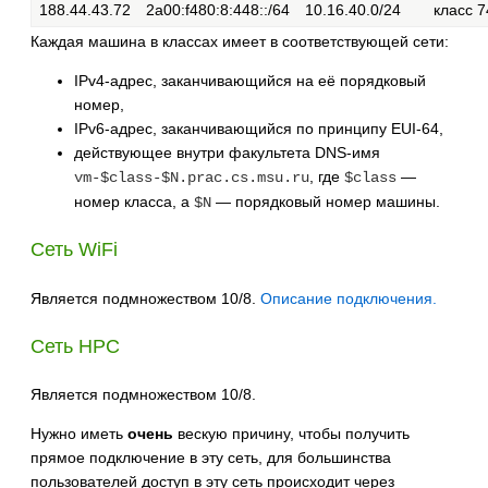
188.44.43.72
2a00:f480:8:448::/64
10.16.40.0/24
класс 7
Каждая машина в классах имеет в соответствующей сети:
IPv4-адрес, заканчивающийся на её порядковый
номер,
IPv6-адрес, заканчивающийся по принципу EUI-64,
действующее внутри факультета DNS-имя
, где
—
vm-$class-$N.prac.cs.msu.ru
$class
номер класса, а
— порядковый номер машины.
$N
Сеть WiFi
Является подмножеством 10/8.
Описание подключения.
Сеть HPC
Является подмножеством 10/8.
Нужно иметь
очень
вескую причину, чтобы получить
прямое подключение в эту сеть, для большинства
пользователей доступ в эту сеть происходит через