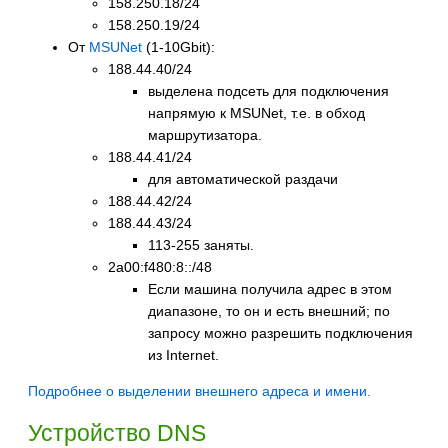
158.250.18/24
158.250.19/24
От
MSUNet
(1-10Gbit):
188.44.40/24
выделена подсеть для подключения
напрямую к MSUNet, т.е. в обход
маршрутизатора.
188.44.41/24
для автоматической раздачи
188.44.42/24
188.44.43/24
113-255 заняты.
2a00:f480:8::/48
Если машина получила адрес в этом
диапазоне, то он и есть внешний; по
запросу можно разрешить подключения
из Internet.
Подробнее о выделении внешнего адреса и имени.
Устройство DNS