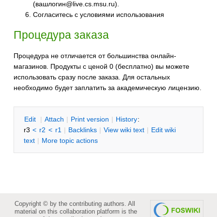
(вашлогин@live.cs.msu.ru).
Согласитесь с условиями использования
Процедура заказа
Процедура не отличается от большинства онлайн-
магазинов. Продукты с ценой 0 (бесплатно) вы можете
использовать сразу после заказа. Для остальных
необходимо будет заплатить за академическую лицензию.
E
dit
|
A
ttach
|
P
rint version
|
H
istory
:
r3
<
r2
<
r1
|
B
acklinks
|
V
iew wiki text
|
Edit
w
iki
text
|
M
ore topic actions
Copyright © by the contributing authors. All
material on this collaboration platform is the