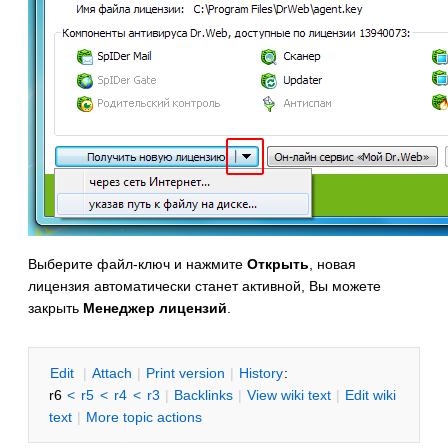
Выберите файл-ключ и нажмите
Открыть
, новая
лицензия автоматически станет активной, Вы можете
закрыть
Менеджер лицензий
.
E
dit
|
A
ttach
|
P
rint version
|
H
istory
:
r6
<
r5
<
r4
<
r3
|
B
acklinks
|
V
iew wiki text
|
Edit
w
iki
text
|
M
ore topic actions