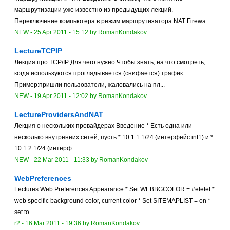
маршрутизации уже известно из предыдущих лекций.
Переключение компьютера в режим маршрутизатора NAT Firewa...
NEW
-
25 Apr 2011 - 15:12
by
RomanKondakov
LectureTCPIP
Лекция про TCP/IP Для чего нужно Чтобы знать, на что смотреть,
когда используются проглядывается (снифается) трафик.
Пример:пришли пользователи, жаловались на пл...
NEW
-
19 Apr 2011 - 12:02
by
RomanKondakov
LectureProvidersAndNAT
Лекция о нескольких провайдерах Введение * Есть одна или
несколько внутренних сетей, пусть * 10.1.1.1/24 (интерфейс int1) и *
10.1.2.1/24 (интерф...
NEW
-
22 Mar 2011 - 11:33
by
RomanKondakov
WebPreferences
Lectures Web Preferences Appearance * Set WEBBGCOLOR = #efefef *
web specific background color, current color * Set SITEMAPLIST = on *
set to...
r2 -
16 Mar 2011 - 19:36
by
RomanKondakov