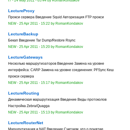
r7 -
24 May 2011 - 05:44
by
RomanKondakov
LectureProxy
Прокси сервера Введение Squid Авторизация FTP прокси
NEW
-
25 Apr 2011 - 15:22
by
RomanKondakov
LectureBackup
Бекап Введение Tar Dump/Restore Rsync
NEW
-
25 Apr 2011 - 15:20
by
RomanKondakov
LectureGateways
Несколько маршрутизаторов Введение Замена на уровне
интерфейса: CARP Замена на уровне соединения: PFSync Кеш
прокси сервера
NEW
-
25 Apr 2011 - 15:17
by
RomanKondakov
LectureRouting
Динамическая маршрутизация Введение Виды протоколов
Настройка Zebra/Quagga
NEW
-
25 Apr 2011 - 15:13
by
RomanKondakov
LectureRouterNet
Маршрутизация и NAT Введение Считаем, что о понятие