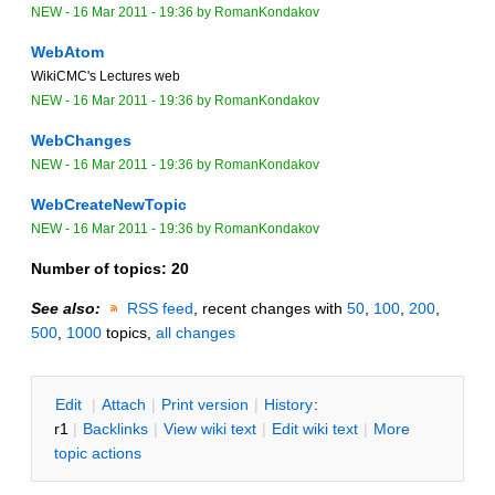
NEW
-
16 Mar 2011 - 19:36
by
RomanKondakov
WebAtom
WikiCMC's Lectures web
NEW
-
16 Mar 2011 - 19:36
by
RomanKondakov
WebChanges
NEW
-
16 Mar 2011 - 19:36
by
RomanKondakov
WebCreateNewTopic
NEW
-
16 Mar 2011 - 19:36
by
RomanKondakov
Number of topics:
20
See also:
RSS feed
, recent changes with
50
,
100
,
200
,
500
,
1000
topics,
all changes
E
dit
|
A
ttach
|
P
rint version
|
H
istory
:
r1
|
B
acklinks
|
V
iew wiki text
|
Edit
w
iki text
|
M
ore
topic actions